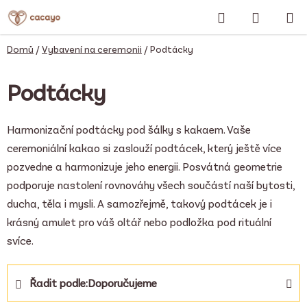
Přejít
Hledat
NÁKUP
na
obsah
KOŠÍK
Domů
/
Vybavení na ceremonii
/
Podtácky
Podtácky
Harmonizační podtácky pod šálky s kakaem. Vaše
ceremoniální kakao si zaslouží podtácek, který ještě více
pozvedne a harmonizuje jeho energii. Posvátná geometrie
podporuje nastolení rovnováhy všech součástí naší bytosti,
ducha, těla i mysli. A samozřejmě, takový podtácek je i
krásný amulet pro váš oltář nebo podložka pod rituální
svíce.
Ř
Řadit podle:
Doporučujeme
a