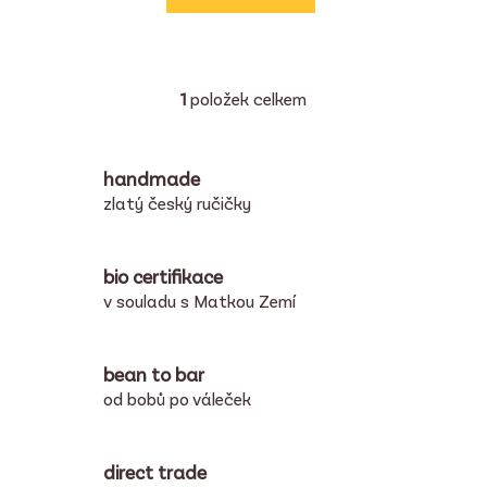
1
položek celkem
O
v
l
handmade
á
d
zlatý český ručičky
a
c
í
bio certifikace
p
v souladu s Matkou Zemí
r
v
k
bean to bar
y
od bobů po váleček
v
ý
p
direct trade