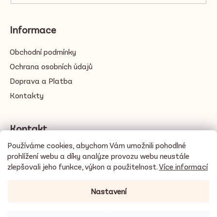
Informace
Obchodní podmínky
Ochrana osobních údajů
Doprava a Platba
Kontakty
Kontakt
Používáme cookies, abychom Vám umožnili pohodlné
info
@
cacayo.love
prohlížení webu a díky analýze provozu webu neustále
zlepšovali jeho funkce, výkon a použitelnost.
Více informací
Nastavení
🍫
DOPRAVA ZDARMA při objednávce nad 3500 Kč / 140 EUR
☀️ V
horkých dnech doporučujeme doručení na výdejní pobočky místo