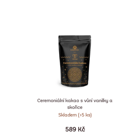
V
ý
p
i
s
p
r
o
d
u
Ceremoniální kakao s vůní vanilky a
k
skořice
Skladem
(>5 ks)
t
ů
589 Kč