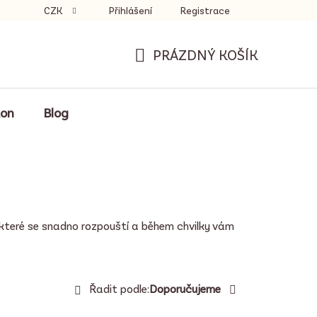
CZK
Přihlášení
Registrace
PRÁZDNÝ KOŠÍK
NÁKUPNÍ
KOŠÍK
kon
Blog
 které se snadno rozpouští a během chvilky vám
Ř
Řadit podle:
Doporučujeme
a
z