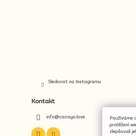
t
í
Sledovat na Instagramu
Kontakt
info
@
cacayo.love
Používáme c
prohlížení w
zlepšovali j