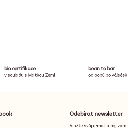
O
v
l
á
bio certifikace
bean to bar
d
v souladu s Matkou Zemí
od bobů po váleček
a
c
í
p
r
v
book
Odebírat newsletter
k
y
Vložte svůj e-mail a my vám