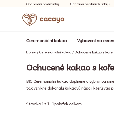
Přejít
Obchodní podmínky
Ochrana osobních údajů
na
obsah
Ceremoniální kakao
Vybavení na cere
Domů
/
Ceremoniální kakao
/
Ochucené kakao s koře
Ochucené kakao s koř
BIO Ceremoniální kakao doplněné o vybranou smě
tak vznikne dokonalý kakaový nápoj, který vás po
Stránka
1
z
1
-
1
položek celkem