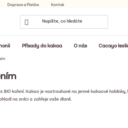
Doprava a Platba
Kontakty
monii
Přísady do kakaa
O nás
Cacayo lexi
ním
ením
s BIO koření. Kakao je nastrouhané na jemné kakaové hoblinky,
hladí na srdci a zahřeje vaše dlaně.