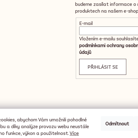
v
budeme zasílat informace o
ý
produktech na našem e-shop
p
i
E-mail
s
u
Vložením e-mailu souhlasít
podmínkami ochrany osobn
údajů
PŘIHLÁSIT SE
ookies, abychom Vám umožnili pohodlné
Odmítnout
ebu a díky analýze provozu webu neustále
eho funkce, výkon a použitelnost.
Více