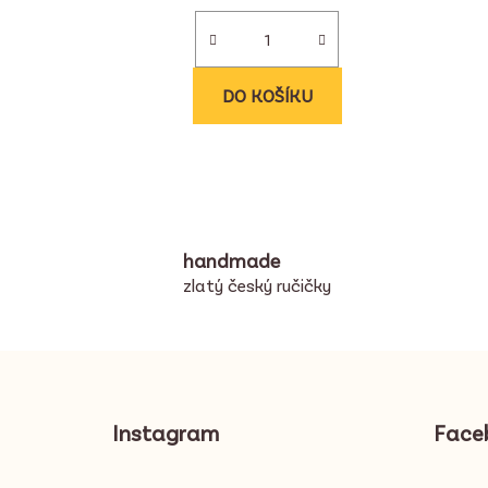
DO KOŠÍKU
handmade
zlatý český ručičky
Z
á
Instagram
Face
p
a