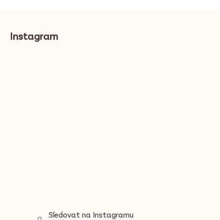
u
Z
á
Instagram
p
a
t
í
Sledovat na Instagramu