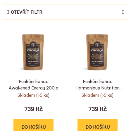
z
e
OTEVŘÍT FILTR
n
í
V
p
ý
r
p
o
i
d
s
u
p
k
r
t
Funkční kakao
Funkční kakao
o
ů
Awakened Energy 200 g
Harmonious Nutrition
d
200 g
Skladem
(>5 ks)
Skladem
(>5 ks)
u
k
739 Kč
739 Kč
t
ů
DO KOŠÍKU
DO KOŠÍKU