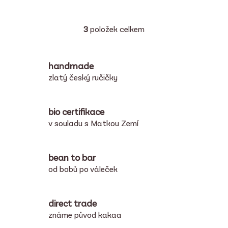
3
položek celkem
O
v
l
handmade
á
d
zlatý český ručičky
a
c
í
bio certifikace
p
v souladu s Matkou Zemí
r
v
k
bean to bar
y
od bobů po váleček
v
ý
p
direct trade
i
známe původ kakaa
s