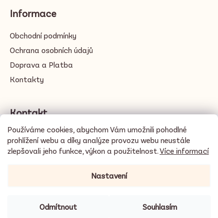
Informace
Obchodní podmínky
Ochrana osobních údajů
Doprava a Platba
Kontakty
Kontakt
Používáme cookies, abychom Vám umožnili pohodlné
info
@
cacayo.love
prohlížení webu a díky analýze provozu webu neustále
zlepšovali jeho funkce, výkon a použitelnost.
Více informací
Nastavení
🍫
DOPRAVA ZDARMA při objednávce nad 3500 Kč / 140 EUR
☀️ V
horkých dnech doporučujeme doručení na výdejní pobočky místo
Z-Boxů na slunci. Kakao prosím vyzvedněte ideálně v den
Odmítnout
Souhlasím
Vytvořil Shoptet
doručení.