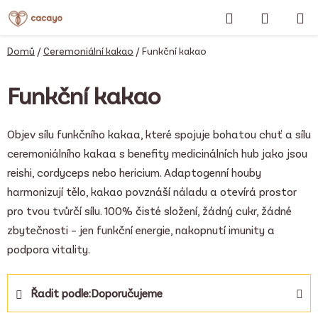
Přejít
Hledat
NÁKUP
na
obsah
KOŠÍK
Domů
/
Ceremoniální kakao
/
Funkční kakao
Funkční kakao
Objev sílu funkčního kakaa, které spojuje bohatou chuť a sílu
ceremoniálního kakaa s benefity medicinálních hub jako jsou
reishi, cordyceps nebo hericium. Adaptogenní houby
harmonizují tělo, kakao povznáší náladu a otevírá prostor
pro tvou tvůrčí sílu. 100% čisté složení, žádný cukr, žádné
zbytečnosti – jen funkční energie, nakopnutí imunity a
podpora vitality.
Ř
Řadit podle:
Doporučujeme
a