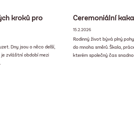
ých kroků pro
Ceremoniální kakao
15.2.2026
Rodinný život bývá plný pohy
et. Dny jsou o něco delší,
do mnoha směrů. Škola, práce
 je zvláštní období mezi
kterém společný čas snadno s
.