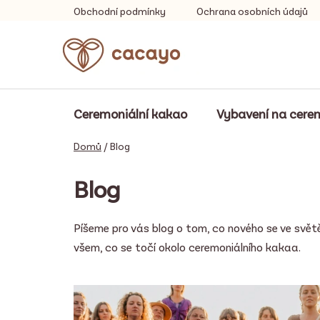
Přejít
Obchodní podmínky
Ochrana osobních údajů
na
obsah
Ceremoniální kakao
Vybavení na cere
Domů
/
Blog
Blog
Píšeme pro vás blog o tom, co nového se ve světě
všem, co se točí okolo ceremoniálního kakaa.
V
ý
p