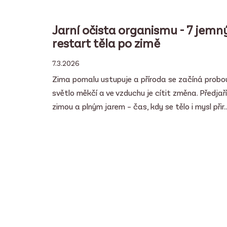
Jarní očista organismu - 7 jemn
restart těla po zimě
7.3.2026
Zima pomalu ustupuje a příroda se začíná probouz
světlo měkčí a ve vzduchu je cítit změna. Předjaří
zimou a plným jarem – čas, kdy se tělo i mysl přir..