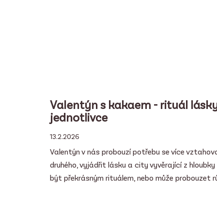
Valentýn s kakaem - rituál lásky
jednotlivce
13.2.2026
Valentýn v nás probouzí potřebu se více vztaho
druhého, vyjádřit lásku a city vyvěrající z hloubk
být překrásným rituálem, nebo může probouzet růz