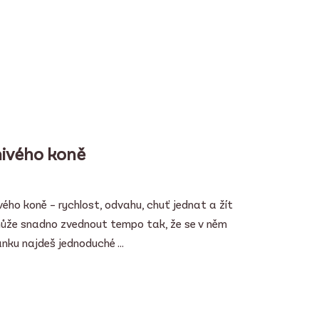
nivého koně
vého koně – rychlost, odvahu, chuť jednat a žít
 může snadno zvednout tempo tak, že se v něm
nku najdeš jednoduché ...