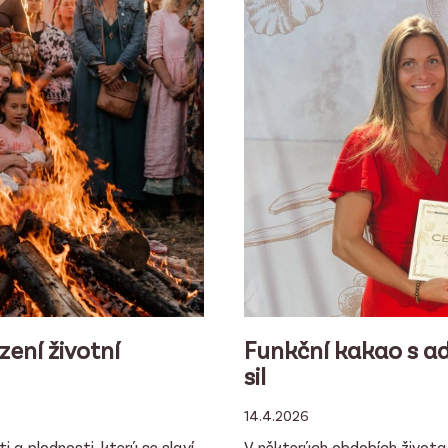
zení životní
Funkční kakao s a
sil
14.4.2026
i a plodnosti, který se slaví
V některých obdobích života 