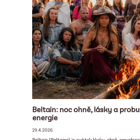
i
s
č
l
á
n
k
ů
Beltain: noc ohně, lásky a probu
energie
29.4.2026
Beltain (Beltaine) je svátek lásky, ohně, smyslnost