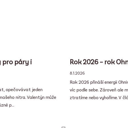
 pro páry i
Rok 2026 – rok Oh
8.1.2026
Rok 2026 přináší energii Ohni
vat, opečovávat jeden
víc podle sebe. Zároveň ale
y našeho nitra. Valentýn může
ztratíme nebo vyhoříme. V člá
né p...