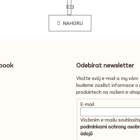
S
1
t
3
r
O
á
NAHORU
v
n
k
l
o
á
v
d
á
a
n
c
í
book
Odebírat newsletter
í
p
Vložte svůj e-mail a my vám
r
budeme zasílat informace o
v
produktech na našem e-shop
k
y
E-mail
v
ý
Vložením e-mailu souhlasít
p
podmínkami ochrany osobn
i
údajů
s