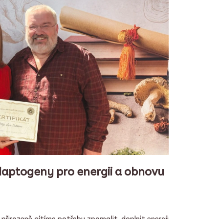
daptogeny pro energii a obnovu
přirozeně cítíme potřebu zpomalit, doplnit energii