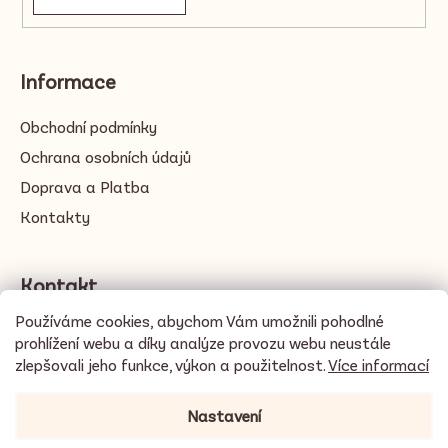
Informace
Obchodní podmínky
Ochrana osobních údajů
Doprava a Platba
Kontakty
Kontakt
Používáme cookies, abychom Vám umožnili pohodlné
info
@
cacayo.love
prohlížení webu a díky analýze provozu webu neustále
zlepšovali jeho funkce, výkon a použitelnost.
Více informací
Nastavení
🍫
DOPRAVA ZDARMA při objednávce nad 3500 Kč / 140 EUR
☀️ V