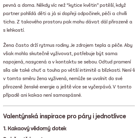
pevná a doma. Někdy víc než “kytice květin” potěší, když
partner pohlídá děti a já si dopřeji odpočinek, péči a chvíli
ticha. Z takového prostoru pak mohu dávat dál přirozeně a
s lehkostí.
Žena často drží rytmus rodiny. Je zdrojem tepla a péče. Aby
však mohla skutečně vyživovat, potřebuje být sama
napojená, nasycená a v kontaktu se sebou. Odtud pramení
síla ale také chuť a touha po větší intimitě a blízkosti. Není-li
v tomto směru žena vyživená, nemůže se uvolnit do své
přirozeně ženské energie a ještě více se vyčerpává. V tomto
případě ani kakao není samospásné.
Valentýnská inspirace pro páry i jednotlivce
1. Kakaový vědomý dotek