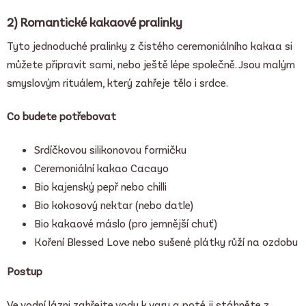
2) Romantické kakaové pralinky
Tyto jednoduché pralinky z čistého ceremoniálního kakaa si
můžete připravit sami, nebo ještě lépe společně. Jsou malým
smyslovým rituálem, který zahřeje tělo i srdce.
Co budete potřebovat
Srdíčkovou silikonovou formičku
Ceremoniální kakao
Cacayo
Bio kajenský pepř nebo chilli
Bio kokosový nektar (nebo datle)
Bio kakaové máslo (pro jemnější chuť)
Koření
Blessed Love
nebo sušené plátky růží na ozdobu
Postup
Ve vodní lázni zahřejte vodu k varu a poté ji stáhněte z