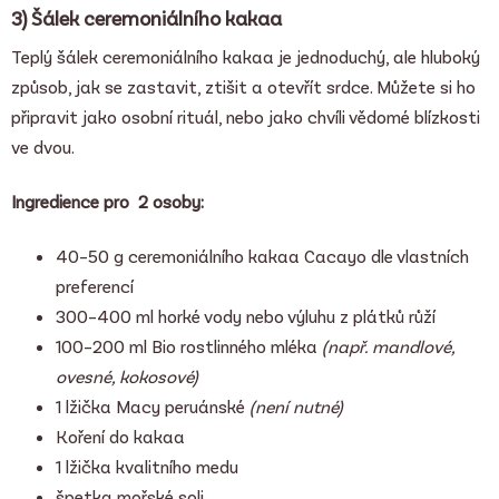
3) Šálek ceremoniálního kakaa
Teplý šálek ceremoniálního kakaa je jednoduchý, ale hluboký
způsob, jak se zastavit, ztišit a otevřít srdce. Můžete si ho
připravit jako osobní rituál, nebo jako chvíli vědomé blízkosti
ve dvou.
Ingredience pro 2 osoby:
40–50 g ceremoniálního kakaa
Cacayo
dle vlastních
preferencí
300–400 ml horké vody nebo výluhu z plátků růží
100–200 ml Bio rostlinného mléka
(např. mandlové,
ovesné, kokosové)
1 lžička Macy peruánské
(není nutné)
Koření do kakaa
1 lžička kvalitního medu
špetka mořské soli