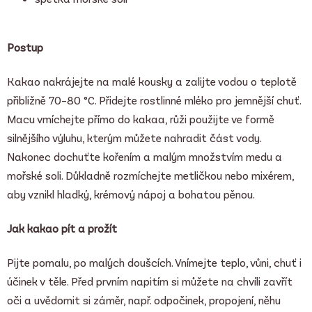
Postup
Kakao nakrájejte na malé kousky a zalijte vodou o teplotě
přibližně 70–80 °C. Přidejte rostlinné mléko pro jemnější chuť.
Macu vmíchejte přímo do kakaa, růži použijte ve formě
silnějšího výluhu, kterým můžete nahradit část vody.
Nakonec dochuťte kořením a malým množstvím medu a
mořské soli. Důkladně rozmíchejte metličkou nebo mixérem,
aby vznikl hladký, krémový nápoj a bohatou pěnou.
Jak kakao pít a prožít
Pijte pomalu, po malých doušcích. Vnímejte teplo, vůni, chuť i
účinek v těle. Před prvním napitím si můžete na chvíli zavřít
oči a uvědomit si záměr, např. odpočinek, propojení, něhu