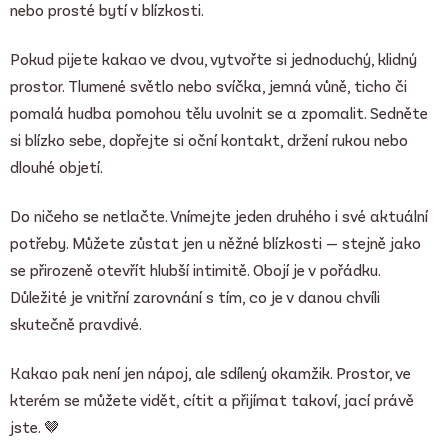
nebo prosté bytí v blízkosti.
Pokud pijete kakao ve dvou, vytvořte si jednoduchý, klidný
prostor. Tlumené světlo nebo svíčka, jemná vůně, ticho či
pomalá hudba pomohou tělu uvolnit se a zpomalit. Sedněte
si blízko sebe, dopřejte si oční kontakt, držení rukou nebo
dlouhé objetí.
Do ničeho se netlačte. Vnímejte jeden druhého i své aktuální
potřeby. Můžete zůstat jen u něžné blízkosti — stejně jako
se přirozeně otevřít hlubší intimitě. Obojí je v pořádku.
Důležité je vnitřní zarovnání s tím, co je v danou chvíli
skutečně pravdivé.
Kakao pak není jen nápoj, ale sdílený okamžik. Prostor, ve
kterém se můžete vidět, cítit a přijímat takoví, jací právě
jste. 🤎