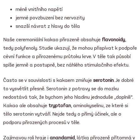
méně vnitřního napětí
jemné povzbuzení bez nervozity
snazší návrat z hlavy do těla
Naše ceremoniální kakao přirozeně obsahuje
flavonoidy
,
tedy polyfenoly. Studie ukazují, že mohou přispívat k podpoře
cévní funkce a přirozenému průtoku krve. V těle tak působí
spíše jemně a postupně, bez náhlého stimulačního efektu.
Často se v souvislosti s kakaem zmiňuje
serotonin
. Je dobré
to vysvětlit přesně. Serotonin z potravy se do mozku
nedostává tak, že bychom jeho hladinu jednoduše „doplnili“.
Kakao ale obsahuje
tryptofan
, aminokyselinu, ze které si
tělo serotonin vytváří. Nejde tedy o přímý účinek, ale o
podporu přirozených procesů v těle.
Zajímavou roli hraje i
anandamid
, látka přirozeně přítomná v