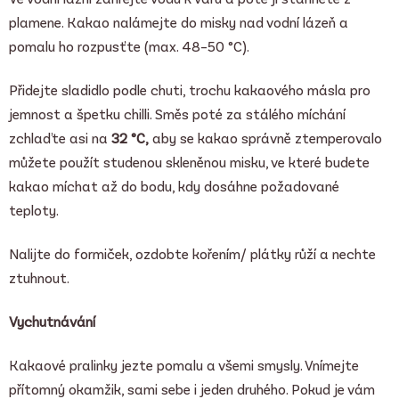
plamene. Kakao nalámejte do misky nad vodní lázeň a
pomalu ho rozpusťte (max. 48–50 °C).
Přidejte sladidlo podle chuti, trochu kakaového másla pro
jemnost a špetku chilli. Směs poté za stálého míchání
zchlaďte asi na
32 °C,
aby se kakao správně ztemperovalo
můžete použít studenou skleněnou misku, ve které budete
kakao míchat až do bodu, kdy dosáhne požadované
teploty.
Nalijte do formiček, ozdobte kořením/ plátky růží a nechte
ztuhnout.
Vychutnávání
Kakaové pralinky jezte pomalu a všemi smysly. Vnímejte
přítomný okamžik, sami sebe i jeden druhého. Pokud je vám