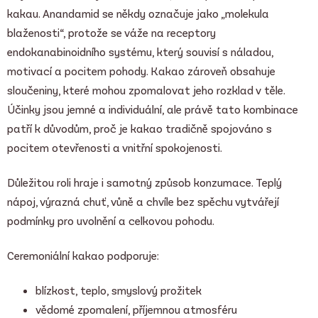
kakau. Anandamid se někdy označuje jako „molekula
blaženosti“, protože se váže na receptory
endokanabinoidního systému, který souvisí s náladou,
motivací a pocitem pohody. Kakao zároveň obsahuje
sloučeniny, které mohou zpomalovat jeho rozklad v těle.
Účinky jsou jemné a individuální, ale právě tato kombinace
patří k důvodům, proč je kakao tradičně spojováno s
pocitem otevřenosti a vnitřní spokojenosti.
Důležitou roli hraje i samotný způsob konzumace. Teplý
nápoj, výrazná chuť, vůně a chvíle bez spěchu vytvářejí
podmínky pro uvolnění a celkovou pohodu.
Ceremoniální kakao podporuje:
blízkost, teplo, smyslový prožitek
vědomé zpomalení, příjemnou atmosféru