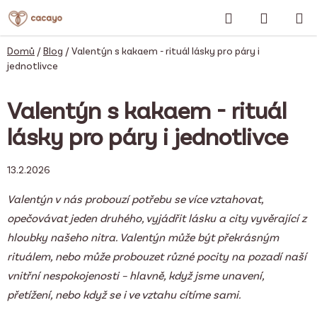
Přejít
Hledat
NÁKUP
na
obsah
KOŠÍK
Domů
/
Blog
/
Valentýn s kakaem - rituál lásky pro páry i
jednotlivce
Valentýn s kakaem - rituál
lásky pro páry i jednotlivce
13.2.2026
Valentýn v nás probouzí potřebu se více vztahovat,
opečovávat jeden druhého, vyjádřit lásku a city vyvěrající z
hloubky našeho nitra. Valentýn může být překrásným
rituálem, nebo může probouzet různé pocity na pozadí naší
vnitřní nespokojenosti – hlavně, když jsme unavení,
přetížení, nebo když se i ve vztahu cítíme sami.