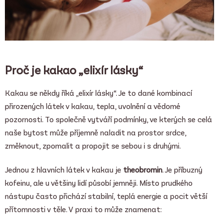
Proč je kakao „elixír lásky“
Kakau se někdy říká „elixír lásky“. Je to dané kombinací
přirozených látek v kakau, tepla, uvolnění a vědomé
pozornosti. To společně vytváří podmínky, ve kterých se celá
naše bytost může příjemně naladit na prostor srdce,
změknout, zpomalit a propojit se sebou i s druhými.
Jednou z hlavních látek v kakau je
theobromin
.
Je příbuzný
kofeinu, ale u většiny lidí působí jemněji. Místo prudkého
nástupu často přichází stabilní, teplá energie a pocit větší
přítomnosti v těle. V praxi to může znamenat: