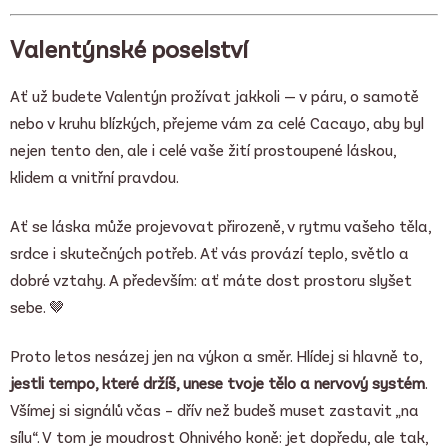
Valentýnské poselství
Ať už budete Valentýn prožívat jakkoli — v páru, o samotě
nebo v kruhu blízkých, přejeme vám za celé Cacayo, aby byl
nejen tento den, ale i celé vaše žití prostoupené láskou,
klidem a vnitřní pravdou.
Ať se láska může projevovat přirozeně, v rytmu vašeho těla,
srdce i skutečných potřeb. Ať vás provází teplo, světlo a
dobré vztahy. A především: ať máte dost prostoru slyšet
sebe. 🤎
Proto letos nesázej jen na výkon a směr. Hlídej si hlavně to,
jestli tempo, které držíš, unese tvoje tělo a nervový systém
.
Všímej si signálů včas – dřív než budeš muset zastavit „na
sílu“. V tom je moudrost Ohnivého koně: jet dopředu, ale tak,