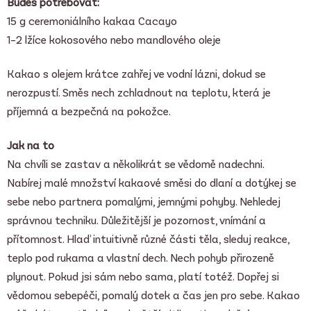
Budeš potřebovat:
15 g ceremoniálního kakaa
Cacayo
1–2 lžíce kokosového nebo mandlového oleje
Kakao s olejem krátce zahřej ve vodní lázni, dokud se
nerozpustí. Směs nech zchladnout na teplotu, která je
příjemná a bezpečná na pokožce.
Jak na to
Na chvíli se zastav a několikrát se vědomě nadechni.
Nabírej malé množství kakaové směsi do dlaní a dotýkej se
sebe nebo partnera pomalými, jemnými pohyby. Nehledej
správnou techniku. Důležitější je pozornost, vnímání a
přítomnost. Hlaď intuitivně různé části těla, sleduj reakce,
teplo pod rukama a vlastní dech. Nech pohyb přirozeně
plynout. Pokud jsi sám nebo sama, platí totéž. Dopřej si
vědomou sebepéči, pomalý dotek a čas jen pro sebe. Kakao