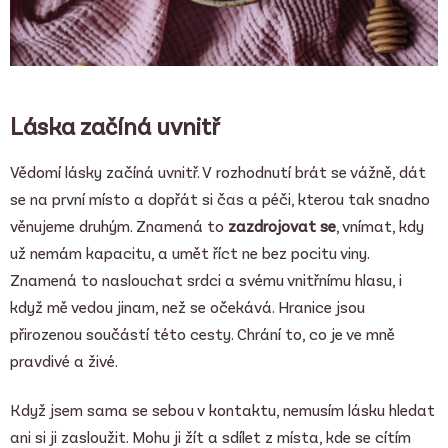
Láska začíná uvnitř
Vědomí lásky začíná uvnitř. V rozhodnutí brát se vážně, dát
se na první místo a dopřát si čas a péči, kterou tak snadno
věnujeme druhým. Znamená to
zazdrojovat se
, vnímat, kdy
už nemám kapacitu, a umět říct ne bez pocitu viny.
Znamená to naslouchat srdci a svému vnitřnímu hlasu, i
když mě vedou jinam, než se očekává. Hranice jsou
přirozenou součástí této cesty. Chrání to, co je ve mně
pravdivé a živé.
Když jsem sama se sebou v kontaktu, nemusím lásku hledat
ani si ji zasloužit. Mohu ji žít a sdílet z místa, kde se cítím