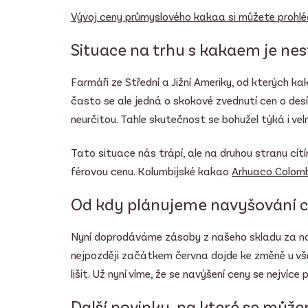
Vývoj ceny průmyslového kakaa si můžete prohlé
Situace na trhu s kakaem je nes
Farmáři ze Střední a Jižní Ameriky, od kterých ka
často se ale jedná o skokové zvednutí cen o desí
neurčitou. Tahle skutečnost se bohužel týká i vel
Tato situace nás trápí, ale na druhou stranu cít
férovou cenu. Kolumbijské kakao
Arhuaco Colom
Od kdy plánujeme navyšování 
Nyní doprodáváme zásoby z našeho skladu za n
nejpozději začátkem června dojde ke změně u vš
lišit. Už nyní víme, že se navýšení ceny se nejvíce
Další novinky, na které se může