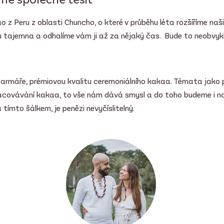
 z Peru z oblasti Chuncho, o které v průběhu léta rozšíříme naš
hu tajemna a odhalíme vám ji až za nějaký čas.
Bude to neobvyk
armáře, prémiovou kvalitu ceremoniálního kakaa. Témata jako p
racovávání kakaa, to vše nám dává smysl a do toho budeme i na
tímto šálkem, je penězi nevyčíslitelný.