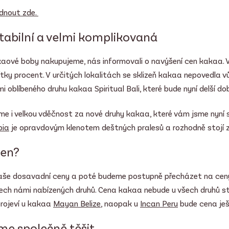
dnout zde.
tabilní a velmi komplikovaná
kaové boby nakupujeme, nás informovali o navýšení cen kakaa. V 
tky procent. V určitých lokalitách se sklizeň kakaa nepovedla 
mi oblíbeného druhu kakaa Spiritual Bali, které bude nyní delší 
íme i velkou vděčnost za nové druhy kakaa, které vám jsme nyní s
bia
je opravdovým klenotem deštných pralesů a rozhodně stojí z
cen?
aše dosavadní ceny a poté budeme postupně přecházet na cen
ech námi nabízených druhů. Cena kakaa nebude u všech druhů st
 projeví u kakaa
Mayan Belize
, naopak u
Incan Peru
bude cena ješ
me společně těšit