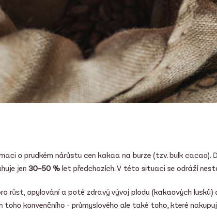
rmaci o prudkém nárůstu cen kakaa na burze (tzv. bulk cacao). D
ahuje jen
30
–
50 %
let předchozích. V této situaci se odráží nest
pro růst, opylování a poté zdravý vývoj plodu (kakaových lusků)
en toho konvenčního - průmyslového ale také toho, které nakup