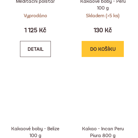
Meditační polštář
Kakaové boby - Peru
100 g
Vyprodáno
Skladem
(>5 ks)
1 125 Kč
130 Kč
DETAIL
DO KOŠÍKU
Kakaové boby - Belize
Kakao - Incan Peru
100 g
Piura 800 g