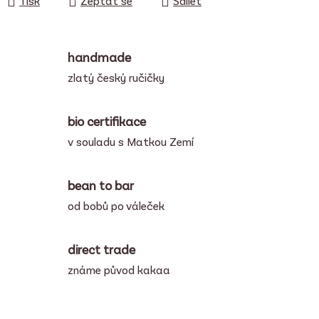
Tisk
Zeptat se
Sdílet
handmade
zlatý český ručičky
bio certifikace
v souladu s Matkou Zemí
bean to bar
od bobů po váleček
direct trade
známe původ kakaa