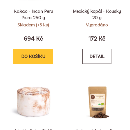
Kakao - Incan Peru
Mexický kopál - Kousky
Piura 250 g
20 g
Skladem
(>5 ks)
Vyprodáno
694 Kč
172 Kč
DO KOŠÍKU
DETAIL