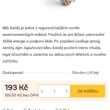
Bílá šalvěj je jedna z nejposvátnějších rostlin
severoamerických indiánů. Používá se pro léčení, odstranění
těžké energie a podporu klidu. Po zapálení uvolňuje jemný,
zemitý dým. Vykuřování bílou šalvějí pročistí místo rituálu,
mysl účastníků a zanechá za sebou pocit lehkosti a nového
začátku.
Dostupnost
Skladem
(>5 ks)
193 Kč
DO KOŠÍKU
159,50 Kč bez DPH
Měrná cena: