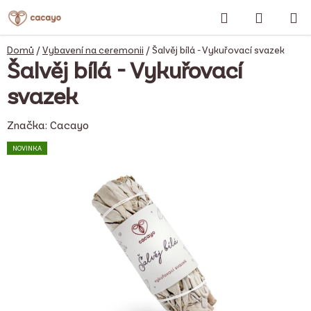
Přejít
Hledat
NÁKUP
na
obsah
KOŠÍK
Domů
/
Vybavení na ceremonii
/
Šalvěj bílá - Vykuřovací svazek
Šalvěj bílá - Vykuřovací
svazek
Značka:
Cacayo
NOVINKA