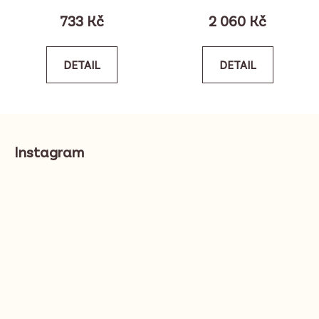
733 Kč
2 060 Kč
DETAIL
DETAIL
Z
á
Instagram
p
a
t
í