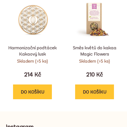
Harmonizační podtácek
Směs květů do kakaa
Kakaový lusk
Magic Flowers
Skladem
(>5 ks)
Skladem
(>5 ks)
214 Kč
210 Kč
DO KOŠÍKU
DO KOŠÍKU
Z
á
Instagram