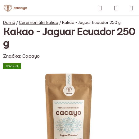
Přejít
Hledat
NÁKUP
na
obsah
KOŠÍK
Domů
/
Ceremoniální kakao
/
Kakao - Jaguar Ecuador 250 g
Kakao - Jaguar Ecuador 250
g
Značka:
Cacayo
NOVINKA