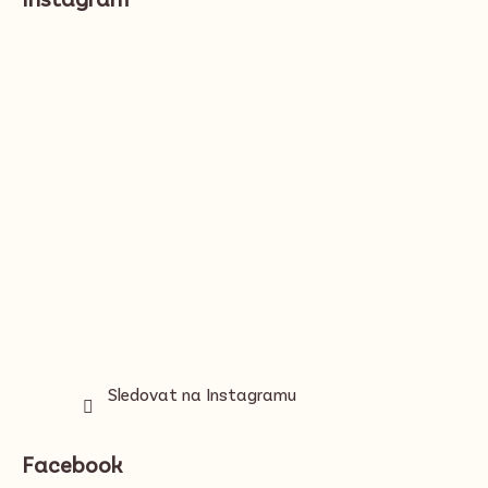
p
a
t
í
Sledovat na Instagramu
Facebook